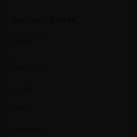
Seat Leon 1.6 TDi FR
By:
alphaempreende
COMMENTS:
0
25
Mai
Seat Leon 1.6 TDi FR
Ano de 2018
240.000 km’s
Motor 1600 de 115cv