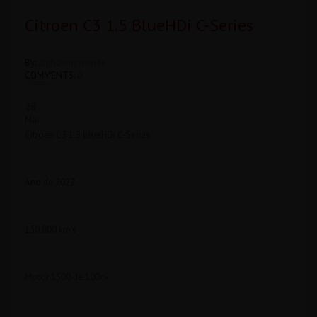
Citroen C3 1.5 BlueHDi C-Series
By:
alphaempreende
COMMENTS:
0
28
Mai
Citroen C3 1.5 BlueHDi C-Series
Ano de 2022
130.000 km’s
Motor 1500 de 100cv