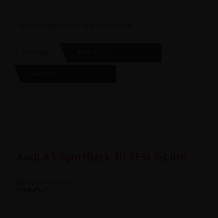
Todas as despesas íncluidas no valor final
SHARE THIS
READ MORE
SHARE THIS
Audi A3 SportBack 30 TFSi S-Line
By:
alphaempreende
COMMENTS:
0
25