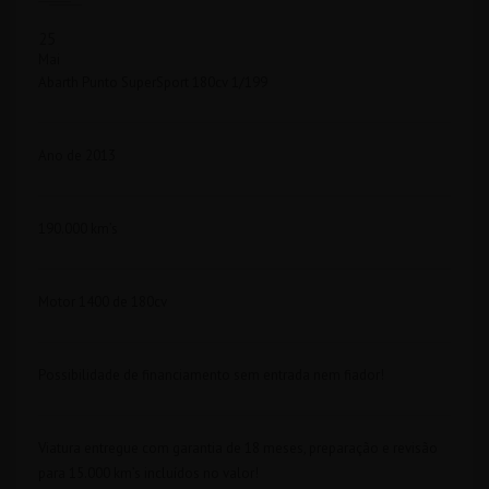
25
Mai
Abarth Punto SuperSport 180cv 1/199
Ano de 2013
190.000 km’s
Motor 1400 de 180cv
Possibilidade de financiamento sem entrada nem fiador!
Viatura entregue com garantia de 18 meses, preparação e revisão
para 15.000 km’s incluídos no valor!