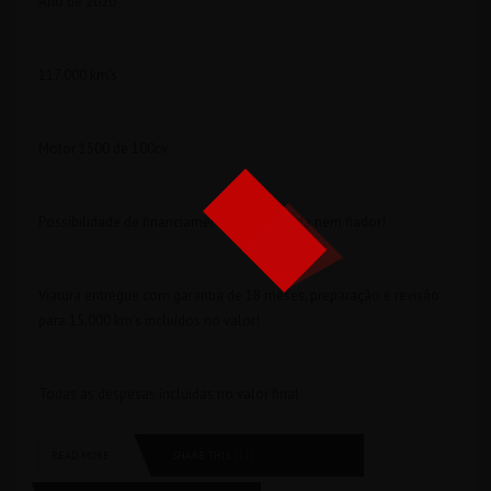
Ano de 2020
117.000 km’s
Motor 1500 de 100cv
Possibilidade de financiamento sem entrada nem fiador!
Viatura entregue com garantia de 18 meses, preparação e revisão
para 15.000 km’s incluídos no valor!
Todas as despesas íncluidas no valor final
SHARE THIS
READ MORE