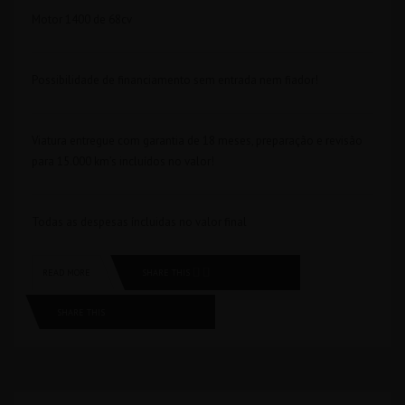
Motor 1400 de 68cv
Possibilidade de financiamento sem entrada nem fiador!
Viatura entregue com garantia de 18 meses, preparação e revisão
para 15.000 km’s incluídos no valor!
Todas as despesas íncluidas no valor final
SHARE THIS
READ MORE
SHARE THIS