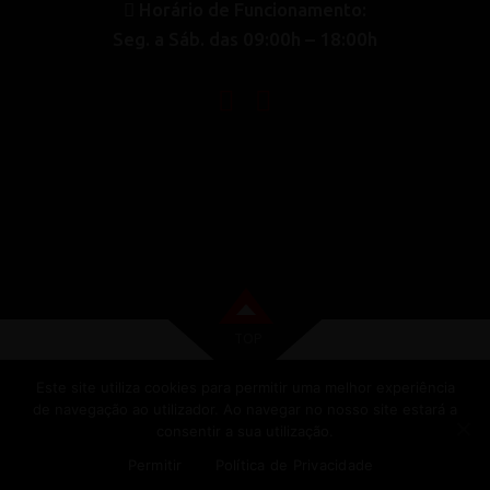
Horário de Funcionamento:
Seg. a Sáb. das 09:00h – 18:00h
‏‏‎ ‎‏‏‎ ‎‏‏‎ ‎‏‏‎ ‎‏‏‎ ‎
TOP
Este site utiliza cookies para permitir uma melhor experiência
de navegação ao utilizador. Ao navegar no nosso site estará a
consentir a sua utilização.
COPYRIGHT 2023 . DESENVOLVIDO POR
SMARTLEVEL
Permitir
Política de Privacidade