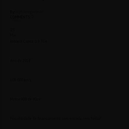
By:
alphaempreende
COMMENTS:
0
25
Mai
Renault Captur 0.9 TCe
Ano de 2018
108.000 km’s
Motor 900 de 90cv
Possibilidade de financiamento sem entrada nem fiador!