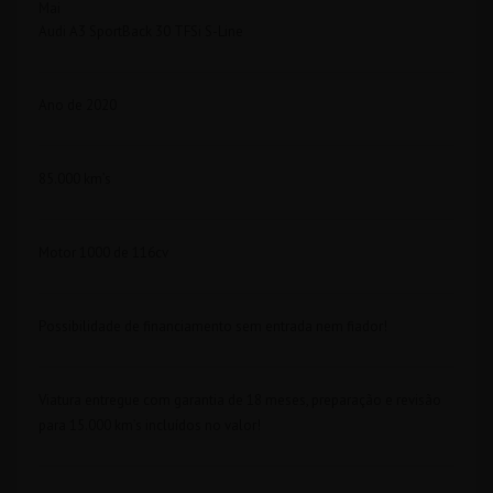
Mai
Audi A3 SportBack 30 TFSi S-Line
Ano de 2020
85.000 km’s
Motor 1000 de 116cv
Possibilidade de financiamento sem entrada nem fiador!
Viatura entregue com garantia de 18 meses, preparação e revisão
para 15.000 km’s incluídos no valor!