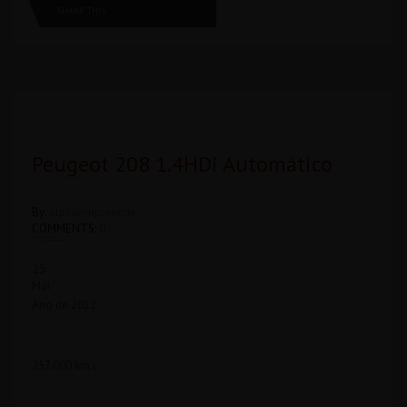
SHARE THIS
Peugeot 208 1.4HDi Automático
By:
alphaempreende
COMMENTS:
0
25
Mai
Ano de 2012
257.000 km’s