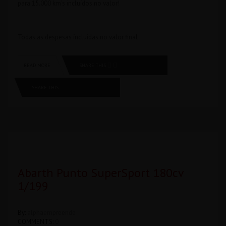
para 15.000 km’s incluídos no valor!
Todas as despesas íncluidas no valor final
SHARE THIS
READ MORE
SHARE THIS
Abarth Punto SuperSport 180cv
1/199
By:
alphaempreende
COMMENTS:
0