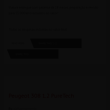
Viatura entregue com garantia de 18 meses, preparação e revisão
para 15.000 km’s incluídos no valor!
Todas as despesas íncluidas no valor final
SHARE THIS
READ MORE
SHARE THIS
Peugeot 308 1.2 PureTech
By:
alphaempreende