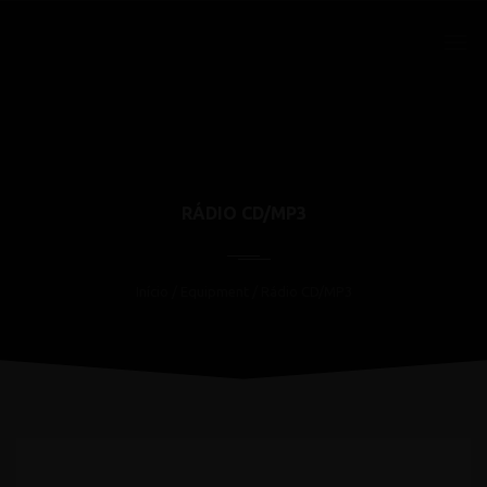
RÁDIO CD/MP3
Início
/ Equipment / Rádio CD/MP3