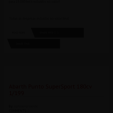
para 15.000 km’s incluídos no valor!
Todas as despesas íncluidas no valor final
SHARE THIS
READ MORE
SHARE THIS
Abarth Punto SuperSport 180cv
1/199
By:
alphaempreende
COMMENTS:
0