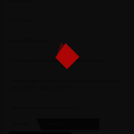
Ano de 2020
117.000 km’s
Motor 1500 de 100cv
Possibilidade de financiamento sem entrada nem fiador!
Viatura entregue com garantia de 18 meses, preparação e revisão
para 15.000 km’s incluídos no valor!
Todas as despesas íncluidas no valor final
SHARE THIS
READ MORE