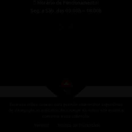
Horário de Funcionamento:
Seg. a Sáb. das 09:00h – 18:00h
‏‏‎ ‎‏‏‎ ‎‏‏‎ ‎‏‏‎ ‎‏‏‎ ‎
TOP
Este site utiliza cookies para permitir uma melhor experiência
de navegação ao utilizador. Ao navegar no nosso site estará a
consentir a sua utilização.
COPYRIGHT 2023 . DESENVOLVIDO POR
SMARTLEVEL
Permitir
Política de Privacidade