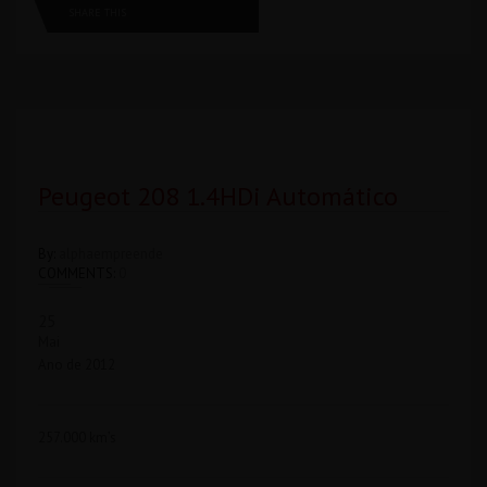
SHARE THIS
Peugeot 208 1.4HDi Automático
By:
alphaempreende
COMMENTS:
0
25
Mai
Ano de 2012
257.000 km’s