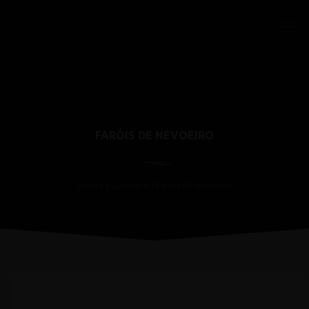
FARÓIS DE NEVOEIRO
Início
/ Equipment / Faróis de Nevoeiro