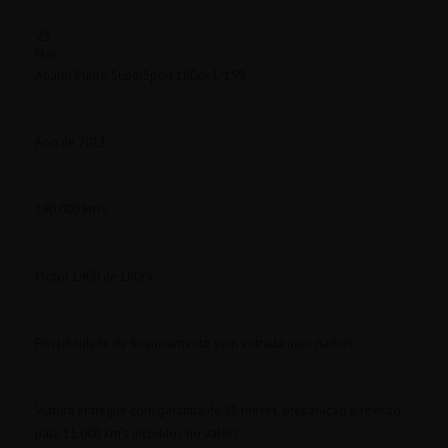
25
Mai
Abarth Punto SuperSport 180cv 1/199
Ano de 2013
190.000 km’s
Motor 1400 de 180cv
Possibilidade de financiamento sem entrada nem fiador!
Viatura entregue com garantia de 18 meses, preparação e revisão
para 15.000 km’s incluídos no valor!