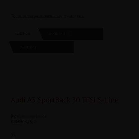
Todas as despesas íncluidas no valor final
SHARE THIS
READ MORE
SHARE THIS
Audi A3 SportBack 30 TFSi S-Line
By:
alphaempreende
COMMENTS:
0
25