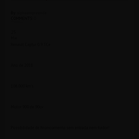
By:
alphaempreende
COMMENTS:
0
25
Mai
Renault Captur 0.9 TCe
Ano de 2018
108.000 km’s
Motor 900 de 90cv
Possibilidade de financiamento sem entrada nem fiador!