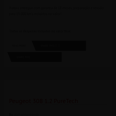
Viatura entregue com garantia de 18 meses, preparação e revisão
para 15.000 km’s incluídos no valor!
Todas as despesas íncluidas no valor final
SHARE THIS
READ MORE
SHARE THIS
Peugeot 308 1.2 PureTech
By:
alphaempreende