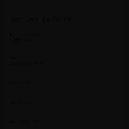
Seat Leon 1.6 TDi FR
By:
alphaempreende
COMMENTS:
0
25
Mai
Seat Leon 1.6 TDi FR
Ano de 2018
240.000 km’s
Motor 1600 de 115cv