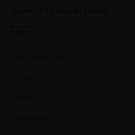
Citroen C3 1.5 BlueHDi C-Series
By:
alphaempreende
COMMENTS:
0
28
Mai
Citroen C3 1.5 BlueHDi C-Series
Ano de 2022
130.000 km’s
Motor 1500 de 100cv