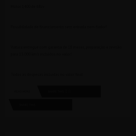
Motor 1400 de 68cv
Possibilidade de financiamento sem entrada nem fiador!
Viatura entregue com garantia de 18 meses, preparação e revisão
para 15.000 km’s incluídos no valor!
Todas as despesas íncluidas no valor final
SHARE THIS
READ MORE
SHARE THIS