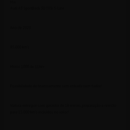
Mai
Audi A3 SportBack 30 TFSi S-Line
Ano de 2020
85.000 km’s
Motor 1000 de 116cv
Possibilidade de financiamento sem entrada nem fiador!
Viatura entregue com garantia de 18 meses, preparação e revisão
para 15.000 km’s incluídos no valor!