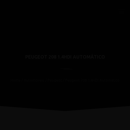
PEUGEOT 208 1.4HDI AUTOMÁTICO
Home
/
Automóveis
/
Peugeot
/
Peugeot 208 1.4HDi Automático