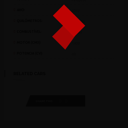
ANO:
2012
QUILÓMETROS:
257.000
COMBUSTÍVEL:
Diesel
MOTOR (CM3):
1400
POTENCIA (CV):
68
RELATED CARS
SHARE THIS